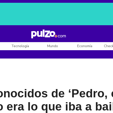
Posesión de De la Espriella
Diego Rueda
Dólar en Colombia
Tecnología
Mundo
Economía
Chec
nocidos de ‘Pedro, 
o era lo que iba a bai