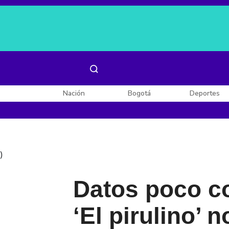
Es noticia:
Laura Valentina Lozano
Enel, Celsia y AES
Nación
Bogotá
Deportes
)
Datos poco co
‘El pirulino’ n