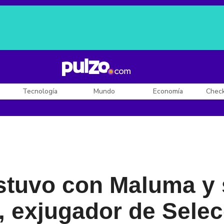
Posesión de De la Espriella
Diego Rueda
Dólar en Colombia
Tecnología
Mundo
Economía
Chec
stuvo con Maluma y 
a, exjugador de Sele