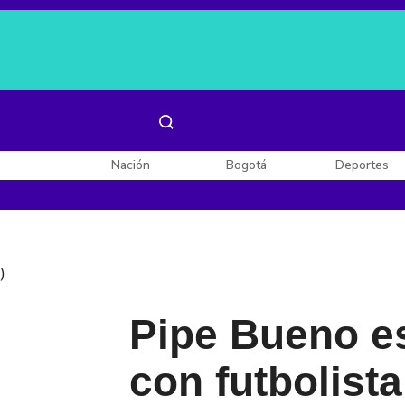
Es noticia:
Laura Valentina Lozano
Enel, Celsia y AES
Nación
Bogotá
Deportes
)
Pipe Bueno e
con futbolist