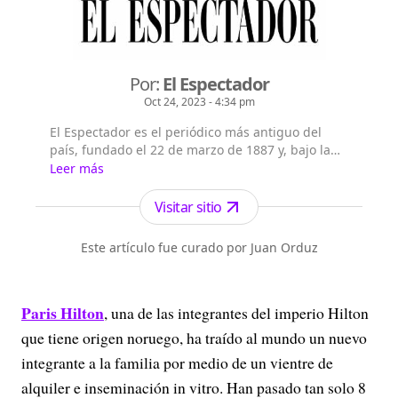
Por:
El Espectador
Oct 24, 2023 - 4:34 pm
El Espectador es el periódico más antiguo del
país, fundado el 22 de marzo de 1887 y, bajo la
dirección de Fidel Cano, es considerado uno de
Leer más
los periódicos más serios y profesionales por su
independencia, credibilidad y objetividad.
Visitar sitio
Este artículo fue curado por Juan Orduz
Paris Hilton
, una de las integrantes del imperio Hilton
que tiene origen noruego, ha traído al mundo un nuevo
integrante a la familia por medio de un vientre de
alquiler e inseminación in vitro. Han pasado tan solo 8