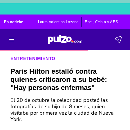
Es noticia:
Laura Valentina Lozano
Enel, Celsia y AES
Po
ENTRETENIMIENTO
Paris Hilton estalló contra
quienes criticaron a su bebé:
"Hay personas enfermas"
El 20 de octubre la celebridad posteó las
fotografías de su hijo de 8 meses, quien
visitaba por primera vez la ciudad de Nueva
York.