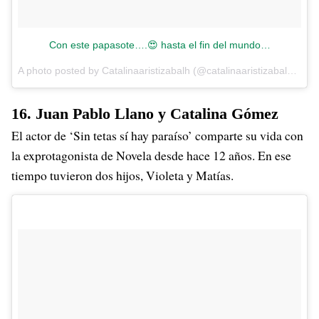
Con este papasote….😍 hasta el fin del mundo…
A photo posted by Catalinaaristizabalh (@catalinaaristizabalh) on
A
16. Juan Pablo Llano y Catalina Gómez
El actor de ‘Sin tetas sí hay paraíso’ comparte su vida con
la exprotagonista de Novela desde hace 12 años. En ese
tiempo tuvieron dos hijos, Violeta y Matías.