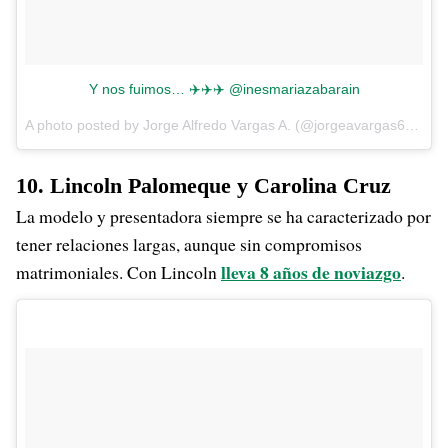
Y nos fuimos… ✈️✈️✈️ @inesmariazabarain
A photo posted by Jorge Alfredo Vargas A. (@jorgeavargas67) on
10. Lincoln Palomeque y Carolina Cruz
La modelo y presentadora siempre se ha caracterizado por
tener relaciones largas, aunque sin compromisos
lleva 8 años de noviazgo
matrimoniales. Con Lincoln
.