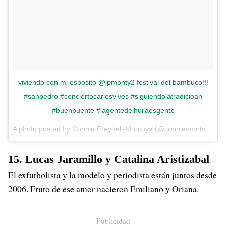
viviendo con mi esposito @jpmonty2 festival del bambuco!!!
#sanpedro #conciertocarlosvives #siguiendolatradicioan
#buenpuente #lagentedelhuilaesgente
A photo posted by Connie Freydell-Montoya (@conniemontoya) on
15. Lucas Jaramillo y Catalina Aristizabal
El exfutbolista y la modelo y periodista están juntos desde
2006. Fruto de ese amor nacieron Emiliano y Oriana.
Publicidad