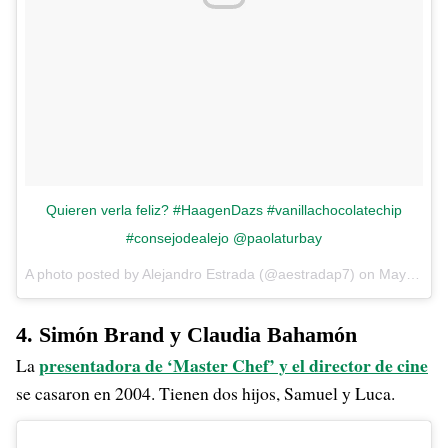
Quieren verla feliz? #HaagenDazs #vanillachocolatechip
#consejodealejo @paolaturbay
A photo posted by Alejandro Estrada (@aestradap7) on
May 29, 2015 at 5:13pm PDT
4. Simón Brand y Claudia Bahamón
presentadora de ‘Master Chef’ y el director de cine
La
se casaron en 2004. Tienen dos hijos, Samuel y Luca.