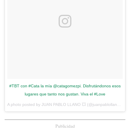
#TBT con #Cata la mía @catagomezpi. Disfrutándonos esos
lugares que tanto nos gustan. Viva el #Love
A photo posted by JUAN PABLO LLANO 💥 (@juanpablollano) on
S
Publicidad