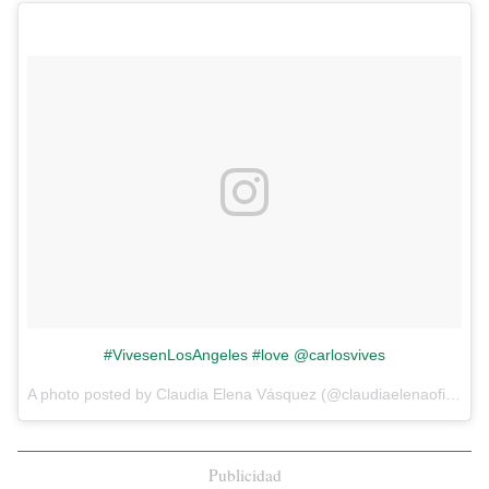
#VivesenLosAngeles #love @carlosvives
A photo posted by Claudia Elena Vásquez (@claudiaelenaoficial) on
Publicidad