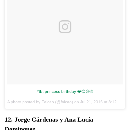
#tbt princess birthday ❤️😍😘⛵️
A photo posted by Falcao (@falcao) on
Jul 21, 2016 at 8:12am PDT
12. Jorge Cárdenas y Ana Lucía
Domínguez