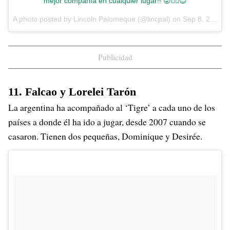
mejor compañía en cualquier lugar!! 😜✌🏻️😍
A photo posted by Lincoln Palomeque (@lincpal) on
Sep 8, 2016 at 12:15pm PDT
Publicidad
11. Falcao y Lorelei Tarón
La argentina ha acompañado al ‘Tigre’ a cada uno de los
países a donde él ha ido a jugar, desde 2007 cuando se
casaron. Tienen dos pequeñas, Dominique y Desirée.