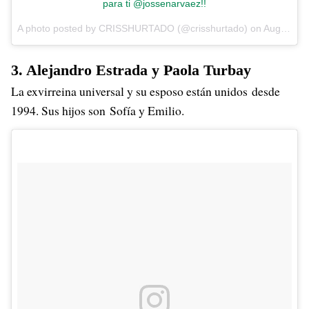
para ti @jossenarvaez!!
A photo posted by CRISSHURTADO (@crisshurtado) on
Aug 31, 2016 at 9:01pm PDT
3. Alejandro Estrada y Paola Turbay
La exvirreina universal y su esposo están unidos desde
1994. Sus hijos son Sofía y Emilio.