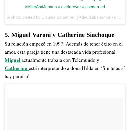
#MikeAndJohana #loveforever #justmarried
A photo posted by Claudia Bahamon (@claudiabahamon) on
Jun 
5. Miguel Varoni y Catherine Siachoque
Su relación empezó en 1997. Además de tener éxito en el
amor, esta pareja tiene una destacada vida profesional.
Miguel
actualmente trabaja con Telemundo,y
Catherine
está interpretando a doña Hilda en ‘Sin tetas sí
hay paraíso’.