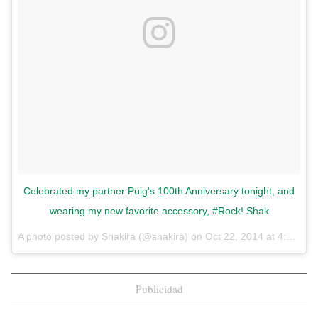
Celebrated my partner Puig's 100th Anniversary tonight, and
wearing my new favorite accessory, #Rock! Shak
A photo posted by Shakira (@shakira) on
Oct 22, 2014 at 4:13pm PDT
Publicidad