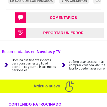
LA CASA DE LOS FAMOSOS
YINA CALDERÓN
CANAL
COMENTARIOS
REPORTAR UN ERROR
Recomendados en
Novelas y TV
Domina tus finanzas: claves
¿Cómo usar las cesantías 
para construir estabilidad
comprar vivienda 2026? As
económica y cumplir tus metas
fácil lo puede hacer con el
personales
Artículo nuevo
CONTENIDO PATROCINADO