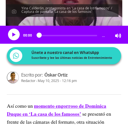
Yina Calderón, protagonista en 'La casa de los famosos' /
Captura de pantalla 'La casa de los famosos'
Escucha el artículo
00:00
…
Únete a nuestro canal en WhatsApp
Suscríbete y lee las últimas noticias de Entretenimiento
Escrito por:
Óskar Ortiz
Redactor
May 10, 2025 - 12:16 pm
momento engorroso de Dominica
Así como un
Duque en ‘La casa de los famosos’
se presentó en
frente de las cámaras del formato, otra situación