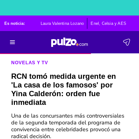
Es noticia:
Laura Valentina Lozano
Enel, Celsia y AES
Po
NOVELAS Y TV
RCN tomó medida urgente en
'La casa de los famosos' por
Yina Calderón: orden fue
inmediata
Una de las concursantes más controversiales
de la segunda temporada del programa de
convivencia entre celebridades provocó una
radical decisión.