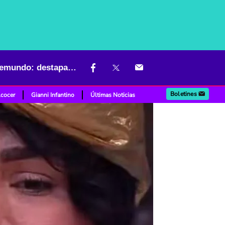
Por qué Yina Calderón no quedó en 'La casa de los famosos' de Telemundo: destapan inesperada versión
Boletines
lcocer
Gianni Infantino
Últimas Noticias