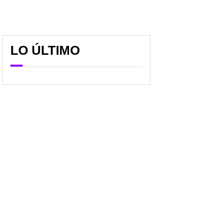
LO ÚLTIMO
Marcelo Cezán no se
Reconocida figura de
contuvo sobre dinero
Caracol acabó
para ayudas en
hospitalizada por
'Bravíssimo' y remarcó
delicado caso: inició con
"transparencia"
picazón en la cabeza