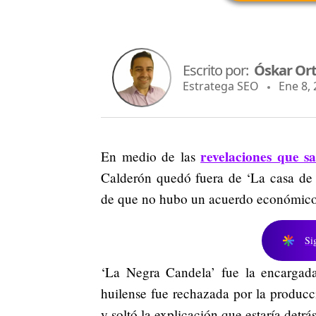
Escrito por:
Óskar Ort
Estratega SEO
Ene 8, 2
revelaciones que sa
En medio de las
Calderón quedó fuera de ‘La casa de 
de que no hubo un acuerdo económico e
Si
‘La Negra Candela’ fue la encargada
huilense fue rechazada por la producc
y soltó la explicación que estaría detrá