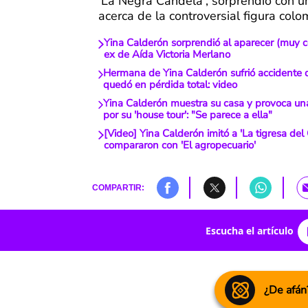
'La Negra Candela', sorprendió con u
acerca de la controversial figura colo
Yina Calderón sorprendió al aparecer (muy c
ex de Aída Victoria Merlano
Hermana de Yina Calderón sufrió accidente d
quedó en pérdida total: video
Yina Calderón muestra su casa y provoca una 
por su 'house tour': "Se parece a ella"
[Video] Yina Calderón imitó a 'La tigresa del 
compararon con 'El agropecuario'
COMPARTIR:
Escucha el artículo
¿De afán