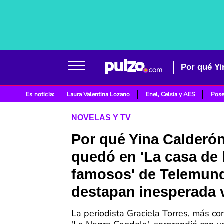
Es noticia:
Laura Valentina Lozano
Enel, Celsia y AES
Pose
NOVELAS Y TV
Por qué Yina Calderó
quedó en 'La casa de 
famosos' de Telemun
destapan inesperada 
La periodista Graciela Torres, más c