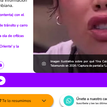
na información
mbiana.
ontenta) con el
e tránsito y carro
ola de críticas
Oriente' y la
Imagen ilustrativa sobre por qué Yina Ca
Telemundo en 2026 / Captura de pantalla 'L
Únete a nuestro c
?
Te lo resumimos
Suscríbete y lee las últim