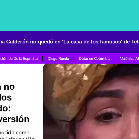
sión de De la Espriella
Diego Rueda
Dólar en Colombia
Verónica A
n no
los
do:
versión
onocida como