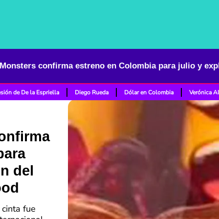
sión de De la Espriella
Diego Rueda
Dólar en Colombia
Verónica A
onfirma
para
en del
ood
cinta fue