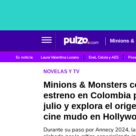
Es noticia:
Laura Valentina Lozano
Enel, Celsia y AES
Pose
NOVELAS Y TV
Minions & Monsters c
estreno en Colombia 
julio y explora el orig
cine mudo en Hollyw
Durante su paso por Annecy 2024, la 