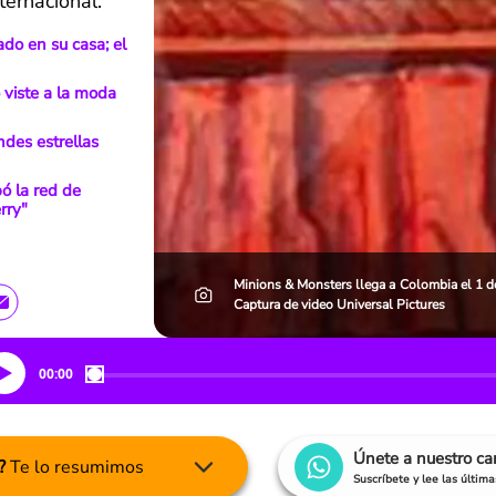
ternacional.
ado en su casa; el
 viste a la moda
des estrellas
ó la red de
rry"
Minions & Monsters llega a Colombia el 1 de 
Captura de video Universal Pictures
00:00
Únete a nuestro c
?
Te lo resumimos
Suscríbete y lee las últim