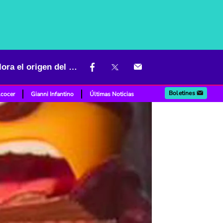
Minions & Monsters confirma estreno en Colombia para julio y explora el origen del cine mudo en Hollywood
Boletines
lcocer
Gianni Infantino
Últimas Noticias