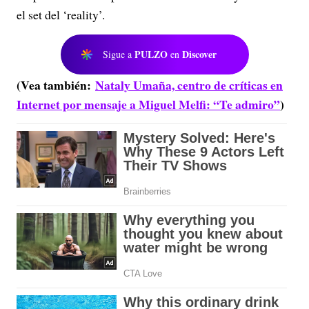
el set del ‘reality’.
PULZO
Discover
Sigue a
en
(Vea también:
Nataly Umaña, centro de críticas en
Internet por mensaje a Miguel Melfi: “Te admiro”
)