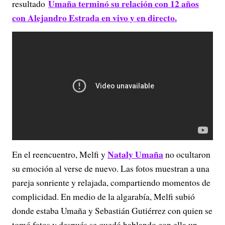
Umaña terminó su relación con 12 años
resultado
con Alejandro Estrada en vivo y en directo.
Nataly Umaña
En el reencuentro, Melfi y
no ocultaron
su emoción al verse de nuevo. Las fotos muestran a una
pareja sonriente y relajada, compartiendo momentos de
complicidad. En medio de la algarabía, Melfi subió
donde estaba Umaña y Sebastián Gutiérrez con quien se
tomó fotos y después se quedó hablando con ella un