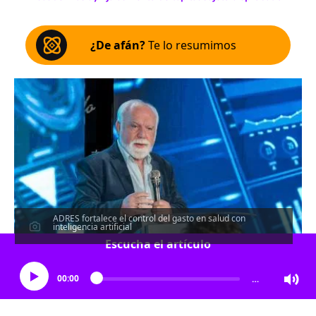
¿De afán?
Te lo resumimos
ADRES fortalece el control del gasto en salud con
inteligencia artificial
Escucha el artículo
00:00
…