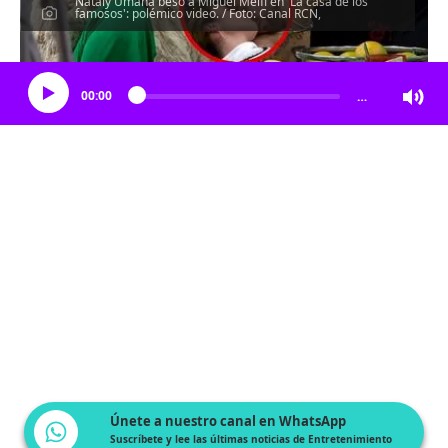
Nataly Umaña besó a Miguel Melfi en 'La casa de los
famosos': polémico video. / Foto: Canal RCN,
Escucha el artículo
00:00
…
Únete a nuestro canal en WhatsApp
Suscríbete y lee las últimas noticias de Entretenimiento