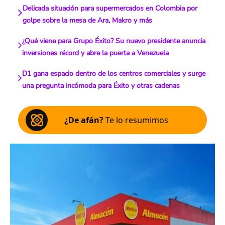
Delicada situación para supermercados en Colombia por
golpe sobre la mesa de Ara, Makro y más
¿Qué viene para Grupo Éxito? Su nuevo presidente anuncia
inversiones récord y abre la puerta a Venezuela
D1 gana espacio dentro de los centros comerciales y surge
una pregunta incómoda para Éxito y otras cadenas
¿De afán?
Te lo resumimos