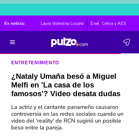
Es noticia:
Laura Valentina Lozano
Enel, Celsia y AES
Po
ENTRETENIMIENTO
¿Nataly Umaña besó a Miguel
Melfi en 'La casa de los
famosos'? Video desata dudas
La actriz y el cantante panameño causaron
controversia en las redes sociales cuando un
video del 'reality' de RCN sugirió un posible
beso entre la pareja.