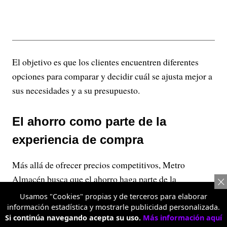
El objetivo es que los clientes encuentren diferentes
opciones para comparar y decidir cuál se ajusta mejor a
sus necesidades y a su presupuesto.
El ahorro como parte de la
experiencia de compra
Más allá de ofrecer precios competitivos, Metro
Almacén busca que el ahorro haga parte de la
experiencia de compra. Por eso, su modelo combina
Usamos "Cookies" propias y de terceros para elaborar
variedad, diferentes presentaciones de producto y
información estadística y mostrarle publicidad personalizada.
Si continúa navegando acepta su uso.
Más información aquí
precios escalonados para que cada persona decida cómo