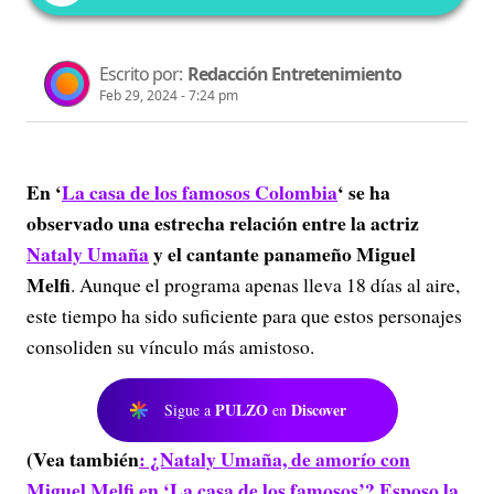
Escrito por:
Redacción Entretenimiento
Feb 29, 2024 - 7:24 pm
En ‘
La casa de los famosos Colombia
‘ se ha
observado una estrecha relación entre la actriz
Nataly Umaña
y el cantante panameño Miguel
Melfi
. Aunque el programa apenas lleva 18 días al aire,
este tiempo ha sido suficiente para que estos personajes
consoliden su vínculo más amistoso.
PULZO
Discover
Sigue a
en
(Vea también
: ¿Nataly Umaña, de amorío con
Miguel Melfi en ‘La casa de los famosos’? Esposo la