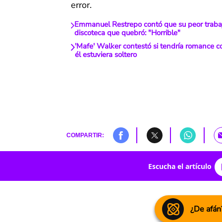
error.
Emmanuel Restrepo contó que su peor traba
discoteca que quebró: "Horrible"
'Mafe' Walker contestó si tendría romance con 
él estuviera soltero
COMPARTIR:
Escucha el artículo
¿De afán