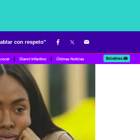
hablar con respeto”
Boletines
lcocer
Gianni Infantino
Últimas Noticias