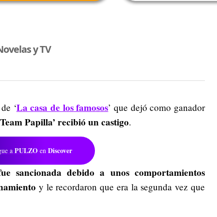
Novelas y TV
La casa de los famosos
 de ‘
’ que dejó como ganador
‘Team Papilla’ recibió un castigo
.
PULZO
Discover
gue a
en
fue sancionada debido a unos comportamientos
onamiento
y le recordaron que era la segunda vez que