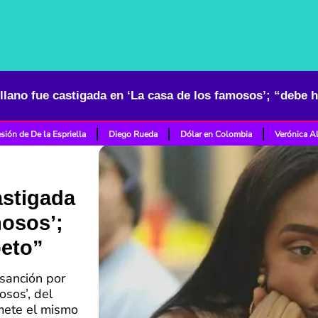
llano fue castigada en ‘La casa de los famosos’; “debe 
sión de De la Espriella
Diego Rueda
Dólar en Colombia
Verónica A
astigada
mosos’;
peto”
 sanción por
osos’, del
mete el mismo