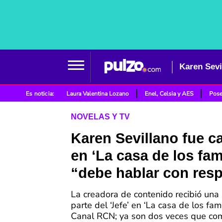
Karen Sevi
Es noticia:
Laura Valentina Lozano
Enel, Celsia y AES
Pose
NOVELAS Y TV
Karen Sevillano fue c
en ‘La casa de los fa
“debe hablar con res
La creadora de contenido recibió una
parte del ‘Jefe’ en ‘La casa de los fam
Canal RCN; ya son dos veces que co