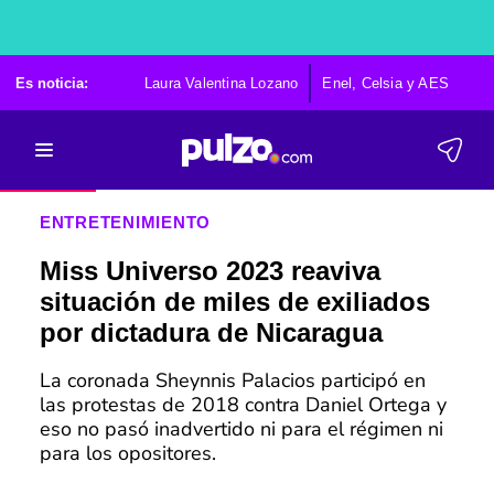
Es noticia:
Laura Valentina Lozano
Enel, Celsia y AES
Po
ENTRETENIMIENTO
Miss Universo 2023 reaviva
situación de miles de exiliados
por dictadura de Nicaragua
La coronada Sheynnis Palacios participó en
las protestas de 2018 contra Daniel Ortega y
eso no pasó inadvertido ni para el régimen ni
para los opositores.