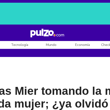
Posesión de De la Espriella
Diego Rueda
Dólar en Colombia
Tecnología
Mundo
Economía
Chec
ías Mier tomando la
a mujer; ¿ya olvidó