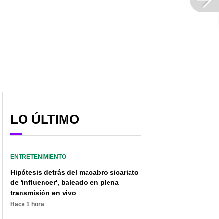
Supuesta razón de
Separación de Melissa
"crisis" de Melissa
Martínez y Matías Mier
LO ÚLTIMO
Martínez y Matías Mier;
ya habría tenido “pitazo
no estarían viviendo
final”
juntos
ENTRETENIMIENTO
Hipótesis detrás del macabro sicariato
de 'influencer', baleado en plena
transmisión en vivo
Hace 1 hora