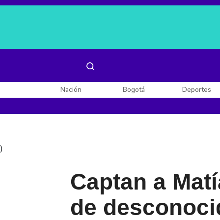
Es noticia:
Laura Valentina Lozano
Enel, Celsia y AES
Nación
Bogotá
Deportes
)
Captan a Mat
de desconocid