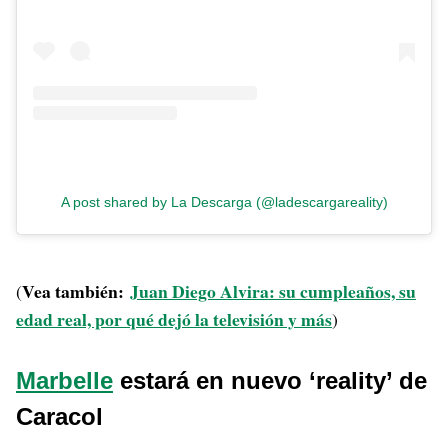
A post shared by La Descarga (@ladescargareality)
Vea también:
Juan Diego Alvira: su cumpleaños, su
(
edad real, por qué dejó la televisión y más
)
Marbelle
estará en nuevo ‘reality’ de
Caracol