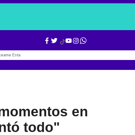
Verónica Alcocer
Gianni Infantino
Boletines
Últimas Noticias
keame Esta
 momentos en
ntó todo"