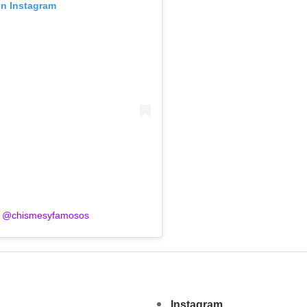
en Instagram
de @chismesyfamosos
Instagram