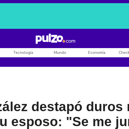
Posesión de De la Espriella
Diego Rueda
Dólar en Colombia
Tecnología
Mundo
Economía
Chec
ález destapó duros
su esposo: "Se me ju