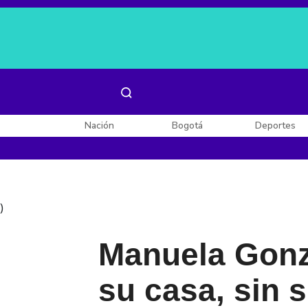
Es noticia:
Laura Valentina Lozano
Enel, Celsia y AES
Nación
Bogotá
Deportes
)
Manuela Gonz
su casa, sin 