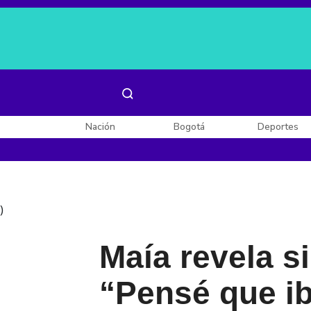
Es noticia:
Laura Valentina Lozano
Enel, Celsia y AES
Nación
Bogotá
Deportes
)
Maía revela si
“Pensé que ib