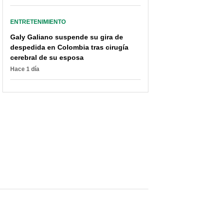
Carla Giraldo bajó de
“Me siento mal”: Maía
peso (mucho) y luce
casi llora en ‘La
ENTRETENIMIENTO
muy diferente a como
descarga’ y culpa a
estaba en 'Masterchef'
Marbelle por lenta
Galy Galiano suspende su gira de
despedida en Colombia tras cirugía
cerebral de su esposa
Hace 1 día