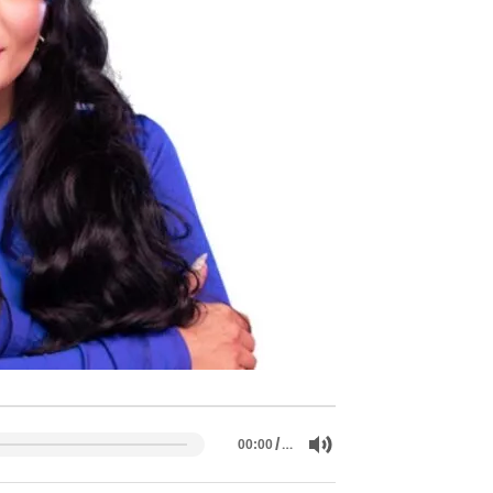
/
…
00:00