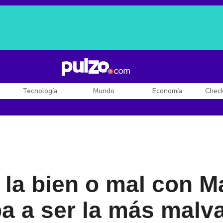
Posesión de De la Espriella
Diego Rueda
Dólar en Colombia
Tecnología
Mundo
Economía
Chec
 la bien o mal con M
a a ser la más malv