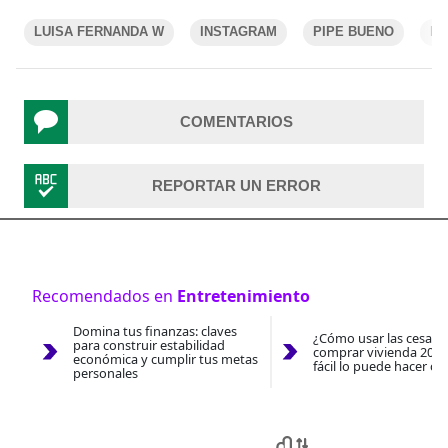
LUISA FERNANDA W
INSTAGRAM
PIPE BUENO
RE
COMENTARIOS
REPORTAR UN ERROR
Recomendados en
Entretenimiento
Domina tus finanzas: claves
¿Cómo usar las cesantí
para construir estabilidad
comprar vivienda 2026
económica y cumplir tus metas
fácil lo puede hacer co
personales