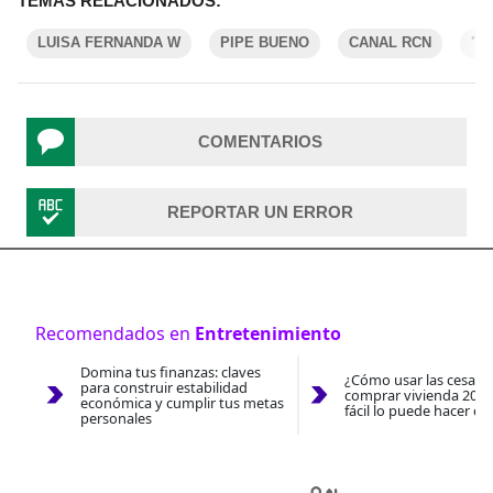
TEMAS RELACIONADOS:
LUISA FERNANDA W
PIPE BUENO
CANAL RCN
'T
COMENTARIOS
REPORTAR UN ERROR
Recomendados en
Entretenimiento
Domina tus finanzas: claves
¿Cómo usar las cesantí
para construir estabilidad
comprar vivienda 2026
económica y cumplir tus metas
fácil lo puede hacer co
personales