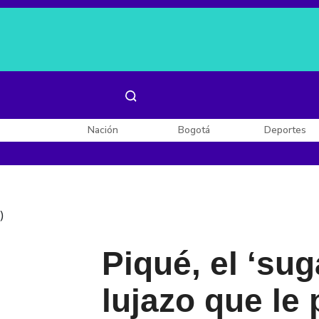
Es noticia:
Laura Valentina Lozano
Enel, Celsia y AES
Nación
Bogotá
Deportes
)
Piqué, el ‘sug
lujazo que le