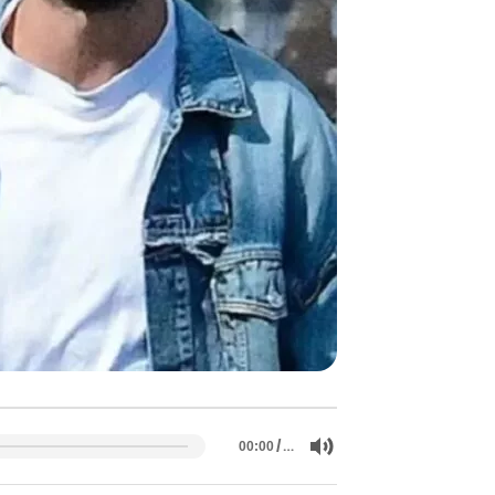
/
…
00:00