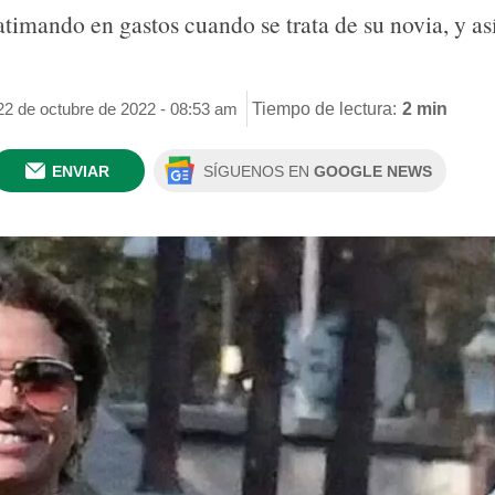
catimando en gastos cuando se trata de su novia, y as
22 de octubre de 2022 - 08:53 am
Tiempo de lectura:
2 min
ENVIAR
SÍGUENOS EN
GOOGLE NEWS