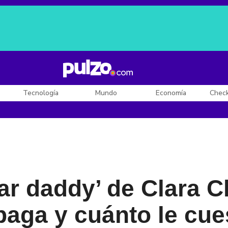
Posesión de De la Espriella
Diego Rueda
Dólar en Colombia
Tecnología
Mundo
Economía
Chec
ar daddy’ de Clara C
 paga y cuánto le cue