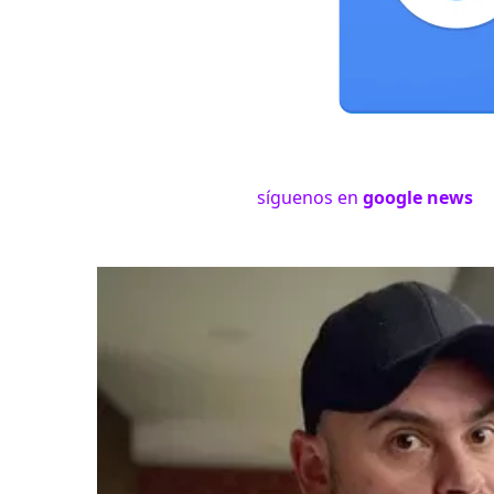
síguenos en
google news