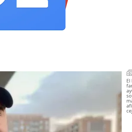
El
fa
ay
so
ma
af
ce