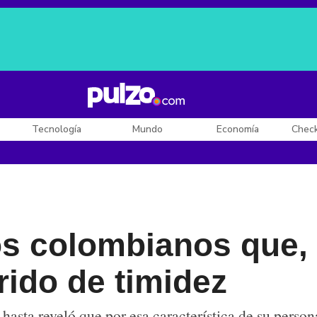
Posesión de De la Espriella
Diego Rueda
Dólar en Colombia
Tecnología
Mundo
Economía
Chec
os colombianos que,
rido de timidez
z hasta reveló que por esa característica de su perso