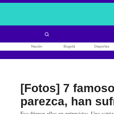
Es noticia:
Laura Valentina Lozano
Enel, Celsia y AES
Nación
Bogotá
Deportes
[Fotos] 7 famos
parezca, han suf
Eso dijeron ellos en entrevistas. Una actri