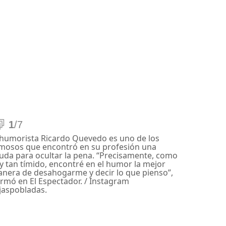
1
/7
 humorista Ricardo Quevedo es uno de los
mosos que encontró en su profesión una
uda para ocultar la pena. “Precisamente, como
y tan tímido, encontré en el humor la mejor
nera de desahogarme y decir lo que pienso”,
irmó en El Espectador. / Instagram
jaspobladas.