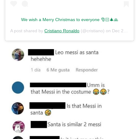
We wish a Merry Christmas to everyone 🎅🏻🎄🙏
A post shared by
Cristiano Ronaldo
(@cristiano) on
Dec 25, 2019 at 3:15am PST