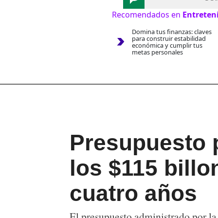
Recomendados en
Entreten
Domina tus finanzas: claves
para construir estabilidad
económica y cumplir tus
metas personales
Presupuesto p
los $115 billo
cuatro años
El presupuesto administrado por l