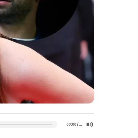
/
…
00:00