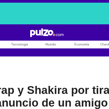
Posesión de De la Espriella
Diego Rueda
Dólar en Colombia
Tecnología
Mundo
Economía
Chec
ap y Shakira por tir
anuncio de un amigo