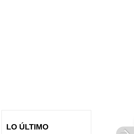
Shakira estrenará
Shakira, molesta con
tiraera con Bizarrap
Piqué por violar cláusula
contra Piqué: filtran letra
de separación "anti
y causa locura en Miami
Clara Chía"
LO ÚLTIMO