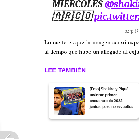
MIÉRCOLES
@shaki
🇦🇷🇨🇴
pic.twitt
— bzrp (
Lo cierto es que la imagen causó expec
al tiempo que hubo un allegado al exj
LEE TAMBIÉN
[Foto] Shakira y Piqué
tuvieron primer
encuentro de 2023;
juntos, pero no revueltos