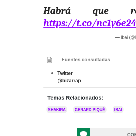
Habrá que rea
https://t.co/nc1y6e2
— Ibai (@
Fuentes consultadas
Twitter
@bizarrap
Temas Relacionados:
SHAKIRA
GERARD PIQUÉ
IBAI
CO