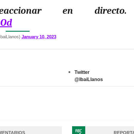
ccionar en directo.
4Od
IbaiLlanos)
January 10, 2023
Twitter
@IbaiLlanos
MENTARIOS
REPORT