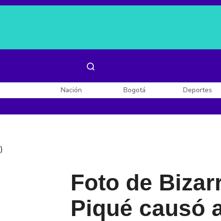
Es noticia:
Laura Valentina Lozano
Enel, Celsia y AES
Nación
Bogotá
Deportes
)
Foto de Bizarr
Piqué causó 