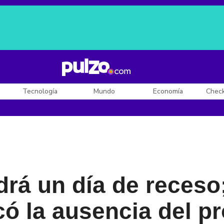
Posesión de De la Espriella
Diego Rueda
Dólar en Colombia
Tecnología
Mundo
Economía
Chec
ndrá un día de receso
có la ausencia del 