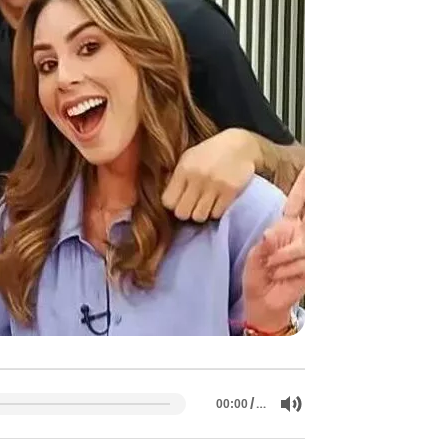
/
…
00:00