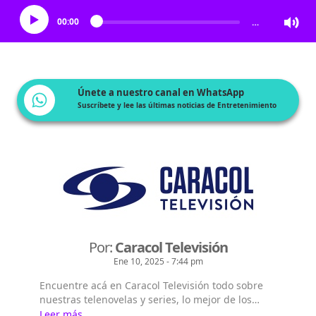
00:00
…
Únete a nuestro canal en WhatsApp
Suscríbete y lee las últimas noticias de Entretenimiento
Por:
Caracol Televisión
Ene 10, 2025 - 7:44 pm
Encuentre acá en Caracol Televisión todo sobre
nuestras telenovelas y series, lo mejor de los
realities del momento, lo que sucede con los
Leer más