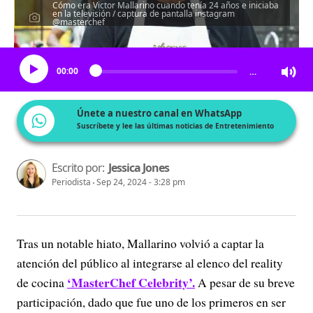
Cómo era Victor Mallarino cuando tenía 24 años e iniciaba
en la televisión / captura de pantalla instagram
@masterchef
Escucha el artículo
00:00
…
Únete a nuestro canal en WhatsApp
Suscríbete y lee las últimas noticias de Entretenimiento
Escrito por:
Jessica Jones
Periodista
Sep 24, 2024 - 3:28 pm
Tras un notable hiato, Mallarino volvió a captar la
atención del público al integrarse al elenco del reality
‘MasterChef Celebrity’.
de cocina
A pesar de su breve
participación, dado que fue uno de los primeros en ser