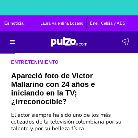
Es noticia:
Laura Valentina Lozano
Enel, Celsia y AES
Po
ENTRETENIMIENTO
Apareció foto de Victor
Mallarino con 24 años e
iniciando en la TV;
¿irreconocible?
El actor siempre ha sido uno de los más
cotizados de la televisión colombiana por su
talento y por su belleza física.