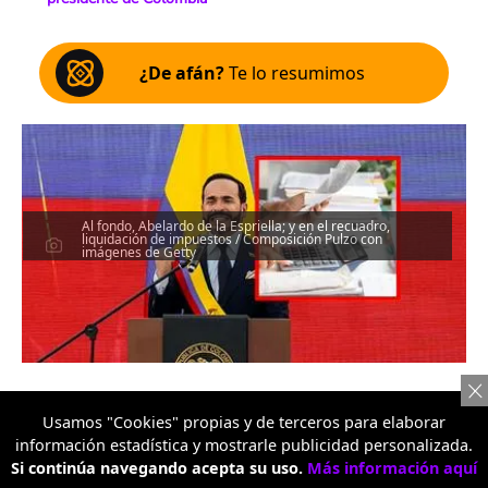
¿De afán?
Te lo resumimos
Al fondo, Abelardo de la Espriella; y en el recuadro,
liquidación de impuestos / Composición Pulzo con
imágenes de Getty
Usamos "Cookies" propias y de terceros para elaborar
Por:
Redacción Economía
información estadística y mostrarle publicidad personalizada.
Publicado: 08/08/2026 - 01:29 am
Si continúa navegando acepta su uso.
Más información aquí