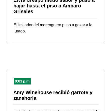
Elvis Crespo metió sabor y puso a
bajar hasta el piso a Amparo
Grisales
El imitador del merenguero puso a gozar a la
jurado.
9:03 p.m
Amy Winehouse recibió garrote y
zanahoria