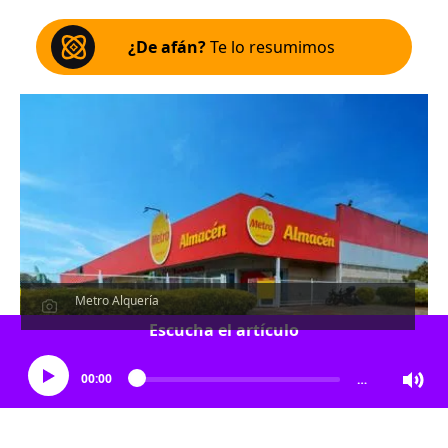
¿De afán?
Te lo resumimos
Metro Alquería
Escucha el artículo
00:00
…