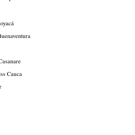
Boyacá
Buenaventura
Casanare
iss Cauca
r