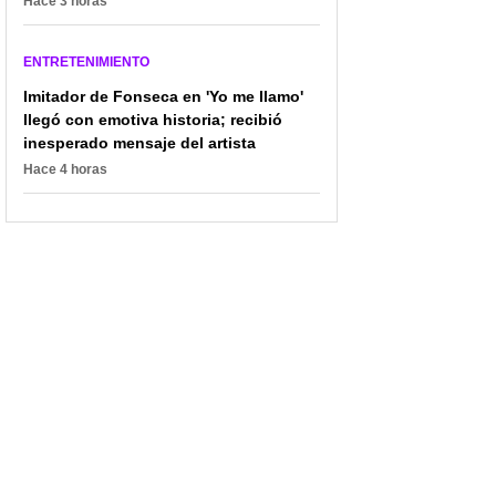
Hace 3 horas
Desfile en traje de baño
Brillan en Miss Universe
del Miss Universe
Colombia por su perfil;
Colombia se hará en
hay una cirujana que
ENTRETENIMIENTO
imponente parque
habla 3 idiomas
acuático
Imitador de Fonseca en 'Yo me llamo'
llegó con emotiva historia; recibió
inesperado mensaje del artista
Hace 4 horas