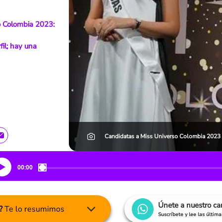
o Colombia 2023:
fil; hay una
Candidatas a Miss Universo Colombia 2023 /
00:00
Únete a nuestro c
?
Te lo resumimos
Suscríbete y lee las últim