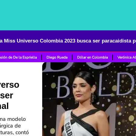
a Miss Universo Colombia 2023 busca ser paracaidista p
sión de De la Espriella
Diego Rueda
Dólar en Colombia
Verónica A
verso
ser
nal
 una modelo
rgica de
turas, contó