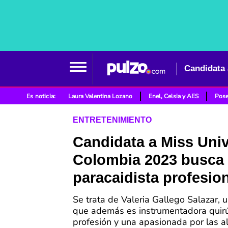
Candidata 
Es noticia:
Laura Valentina Lozano
Enel, Celsia y AES
Pose
ENTRETENIMIENTO
Candidata a Miss Uni
Colombia 2023 busca 
paracaidista profesio
Se trata de Valeria Gallego Salazar,
que además es instrumentadora quirú
profesión y una apasionada por las al