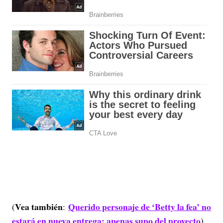
Vea también
Querido personaje de ‘Betty la fea’ no
(
:
estará en nueva entrega: apenas supo del proyecto
).