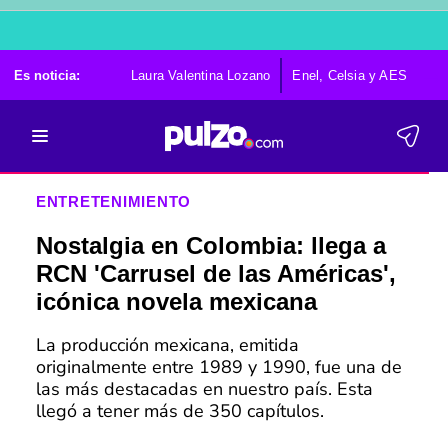
Es noticia:
Laura Valentina Lozano
Enel, Celsia y AES
Po
ENTRETENIMIENTO
Nostalgia en Colombia: llega a
RCN 'Carrusel de las Américas',
icónica novela mexicana
La producción mexicana, emitida
originalmente entre 1989 y 1990, fue una de
las más destacadas en nuestro país. Esta
llegó a tener más de 350 capítulos.