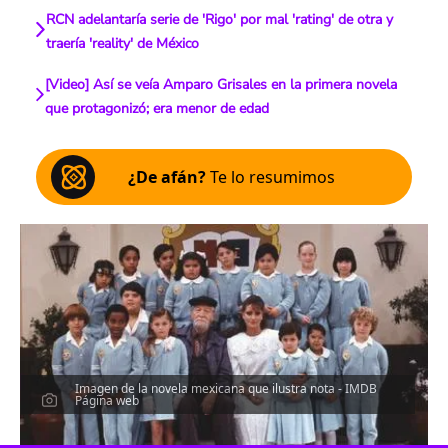
RCN adelantaría serie de 'Rigo' por mal 'rating' de otra y
traería 'reality' de México
[Video] Así se veía Amparo Grisales en la primera novela
que protagonizó; era menor de edad
¿De afán?
Te lo resumimos
Imagen de la novela mexicana que ilustra nota - IMDB
Página web
Escucha el artículo