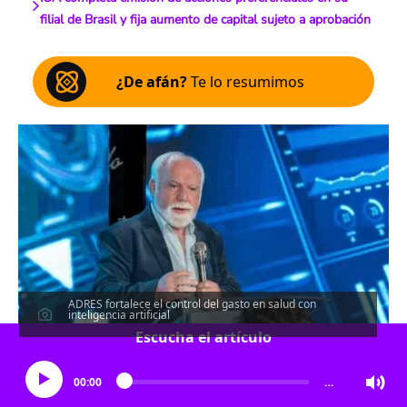
filial de Brasil y fija aumento de capital sujeto a aprobación
¿De afán?
Te lo resumimos
ADRES fortalece el control del gasto en salud con
inteligencia artificial
Escucha el artículo
00:00
…