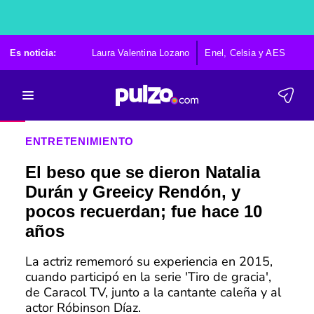
Es noticia:
Laura Valentina Lozano
Enel, Celsia y AES
Po
ENTRETENIMIENTO
El beso que se dieron Natalia
Durán y Greeicy Rendón, y
pocos recuerdan; fue hace 10
años
La actriz rememoró su experiencia en 2015,
cuando participó en la serie 'Tiro de gracia',
de Caracol TV, junto a la cantante caleña y al
actor Róbinson Díaz.