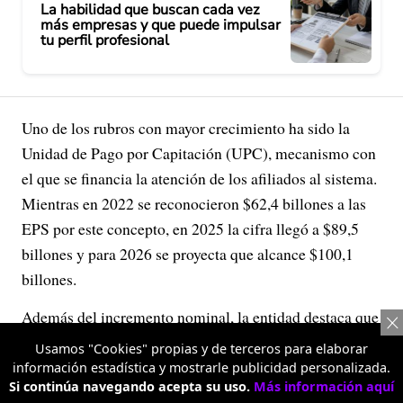
La habilidad que buscan cada vez
más empresas y que puede impulsar
tu perfil profesional
Uno de los rubros con mayor crecimiento ha sido la
Unidad de Pago por Capitación (UPC), mecanismo con
el que se financia la atención de los afiliados al sistema.
Mientras en 2022 se reconocieron $62,4 billones a las
EPS por este concepto, en 2025 la cifra llegó a $89,5
billones y para 2026 se proyecta que alcance $100,1
billones.
Además del incremento nominal, la entidad destaca que
los aumentos de la UPC han estado por encima de la
Usamos "Cookies" propias y de terceros para elaborar
inflación durante los últimos años, lo que representa
información estadística y mostrarle publicidad personalizada.
Si continúa navegando acepta su uso.
Más información aquí
mayores recursos reales para la atención en salud.