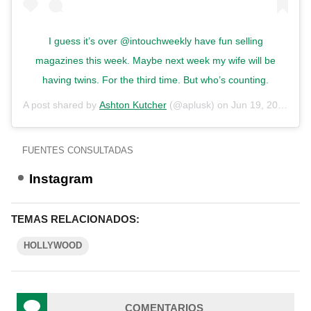
I guess it’s over @intouchweekly have fun selling
magazines this week. Maybe next week my wife will be
having twins. For the third time. But who’s counting.
A post shared by
Ashton Kutcher
(@aplusk) on
Jun 19, 2019 at 6:52pm PDT
FUENTES CONSULTADAS
Instagram
TEMAS RELACIONADOS:
HOLLYWOOD
COMENTARIOS