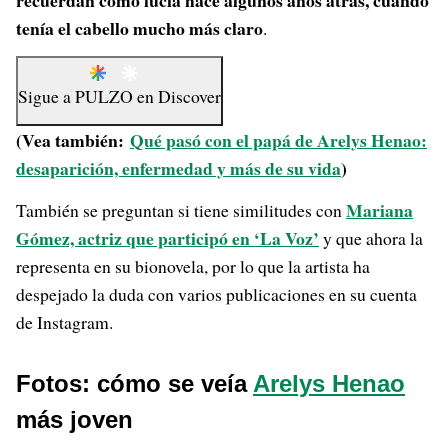
recuerdan cómo lucía hace algunos años atrás, cuando
tenía el cabello mucho más claro
.
Sigue a
PULZO
en
Discover
(Vea también:
Qué pasó con el papá de Arelys Henao:
desaparición, enfermedad y más de su vida
)
Mariana
También se preguntan si tiene similitudes con
Gómez, actriz que participó en ‘La Voz’
y que ahora la
representa en su bionovela, por lo que la artista ha
despejado la duda con varios publicaciones en su cuenta
de Instagram.
Fotos: cómo se veía
Arelys Henao
más joven