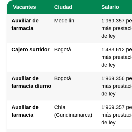
Vacantes
Ciudad
Salario
Auxiliar de
Medellín
1’969.357 pe
farmacia
más prestac
de ley
Cajero surtidor
Bogotá
1’483.612 pe
más prestac
de ley
Auxiliar de
Bogotá
1’969.356 pe
farmacia diurno
más prestac
de ley
Auxiliar de
Chía
1’969.357 pe
farmacia
(Cundinamarca)
más prestac
de ley