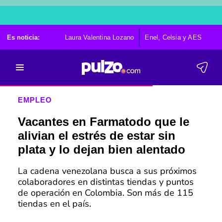
Es noticia:
Laura Valentina Lozano
Enel, Celsia y AES
Po
EMPLEO
Vacantes en Farmatodo que le
alivian el estrés de estar sin
plata y lo dejan bien alentado
La cadena venezolana busca a sus próximos
colaboradores en distintas tiendas y puntos
de operación en Colombia. Son más de 115
tiendas en el país.