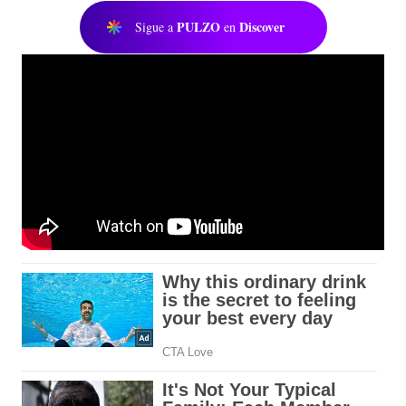
PULZO
Discover
Sigue a
en