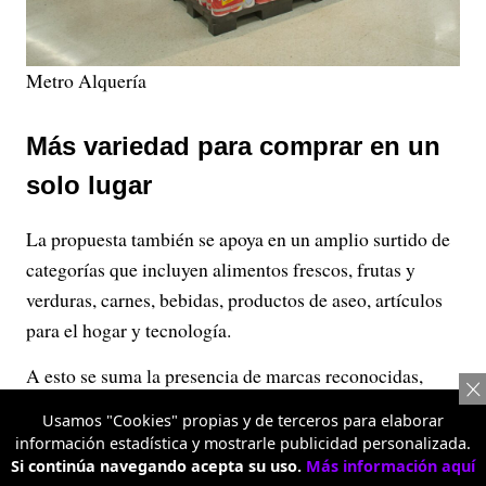
Metro Alquería
Más variedad para comprar en un
solo lugar
La propuesta también se apoya en un amplio surtido de
categorías que incluyen alimentos frescos, frutas y
verduras, carnes, bebidas, productos de aseo, artículos
para el hogar y tecnología.
A esto se suma la presencia de marcas reconocidas,
junto con Máxima, la marca propia de Metro Almacén,
Usamos "Cookies" propias y de terceros para elaborar
desarrollada para ofrecer una alternativa de calidad a
información estadística y mostrarle publicidad personalizada.
precios competitivos.
Si continúa navegando acepta su uso.
Más información aquí