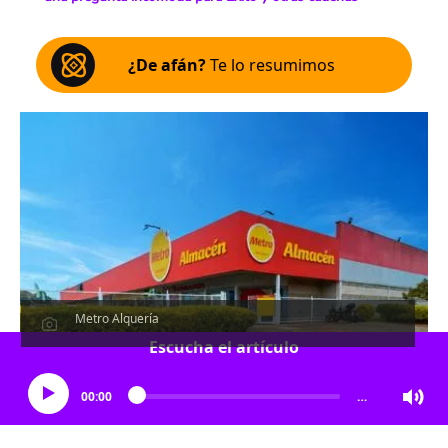
¿De afán?
Te lo resumimos
Metro Alquería
Escucha el artículo
00:00
…