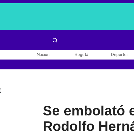
Es noticia:
Laura Valentina Lozano
Enel, Celsia y AES
Nación
Bogotá
Deportes
)
Se embolató e
Rodolfo Hern