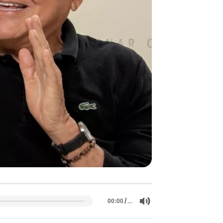
/
…
00:00