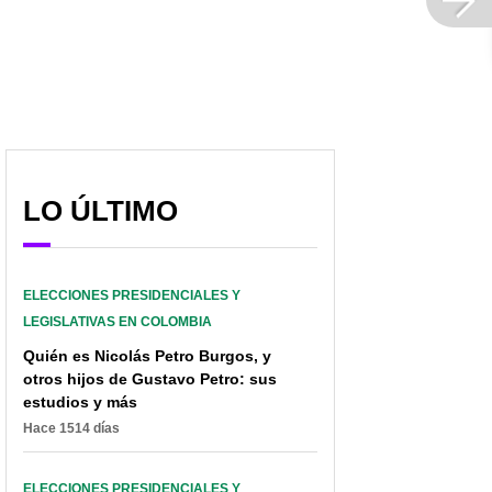
“Usted se burla del
Marbelle celebró debate
debate”: carta de Petro
de Rodolfo y Petro: está
a Hernández por
lista para ver
condiciones que puso
“trompadas sin la mano”
LO ÚLTIMO
ELECCIONES PRESIDENCIALES Y
LEGISLATIVAS EN COLOMBIA
Quién es Nicolás Petro Burgos, y
otros hijos de Gustavo Petro: sus
estudios y más
Hace 1514 días
ELECCIONES PRESIDENCIALES Y