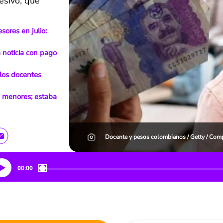
esivo, que
sores en julio:
 noticia con pago
los docentes
e menores; estaba
Docente y pesos colombianos / Getty / Com
00:00