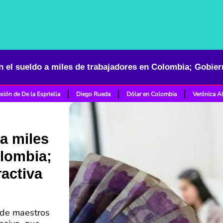
sión de De la Espriella
Diego Rueda
Dólar en Colombia
Verónica A
 a miles
olombia;
activa
s de maestros