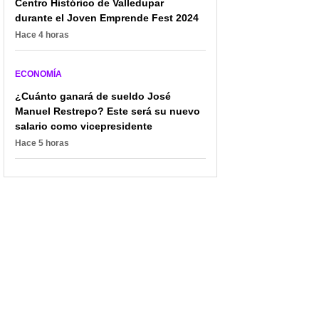
más caro el recibo de la
millones con empresas
Centro Histórico de Valledupar
luz; hay varios estratos
colombianas y proyecto
durante el Joven Emprende Fest 2024
afectados
se estancó
Hace 4 horas
ECONOMÍA
¿Cuánto ganará de sueldo José
Manuel Restrepo? Este será su nuevo
salario como vicepresidente
Hace 5 horas