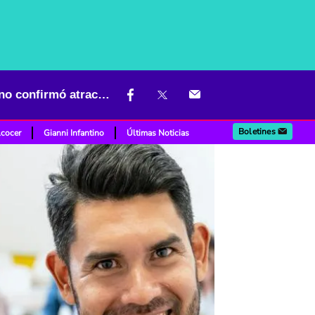
Les subirán el sueldo a miles de trabajadores en Colombia; Gobierno confirmó atractiva cifra
Boletines
lcocer
Gianni Infantino
Últimas Noticias