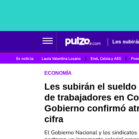
Es noticia:
Laura Valentina Lozano
Enel, Celsia y AES
Pose
ECONOMÍA
Les subirán el sueldo
de trabajadores en C
Gobierno confirmó atr
cifra
El Gobierno Nacional y los sindicato