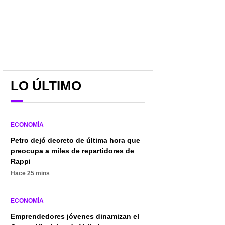
LO ÚLTIMO
ECONOMÍA
Petro dejó decreto de última hora que
preocupa a miles de repartidores de
Rappi
Hace 25 mins
ECONOMÍA
A miles de hogares en
Firma española tendría
Colombia les llegaría
Emprendedores jóvenes dinamizan el
deuda por $ 200.000