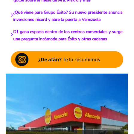
golpe sobre la mesa de Ara, Makro y más
¿Qué viene para Grupo Éxito? Su nuevo presidente anuncia
inversiones récord y abre la puerta a Venezuela
D1 gana espacio dentro de los centros comerciales y surge
una pregunta incómoda para Éxito y otras cadenas
¿De afán?
Te lo resumimos