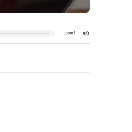
/
…
00:00