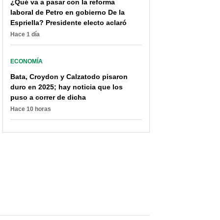
¿Qué va a pasar con la reforma
laboral de Petro en gobierno De la
Más de 90 productos
Colombia lanzó decreto
Espriella? Presidente electo aclaró
subirían de precio en
para frenar inflación:
Hace 1 día
Colombia por arancel
bajó aranceles de varios
que quiere poner Petro
productos importados
ECONOMÍA
Bata, Croydon y Calzatodo pisaron
duro en 2025; hay noticia que los
puso a correr de dicha
Hace 10 horas