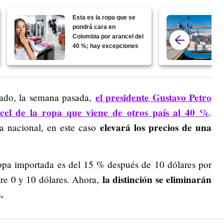
Esta es la ropa que se
pondrá cara en
Colombia por arancel del
40 %; hay excepciones
el presidente Gustavo Petro
tado, la semana pasada,
ncel de la ropa que viene de otros país al 40 %
.
elevará los precios de una
a nacional, en este caso
ropa importada es del 15 % después de 10 dólares por
la distinción se eliminarán
tre 0 y 10 dólares. Ahora,
.