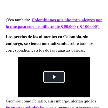
Colombianos que ahorran, alegres por
(Vea también:
lo que pasa con sus billetes de $ 50.000 y $ 100.000)
Los precios de los alimentos en Colombia, sin
embargo, se vienen normalizando,
sobre todo los
correspondientes a los de las canastas básicas.
P
l
Gremios como Fenalco, sin embargo, alertan que los
a
impuestos saludables
a los alimentos ultraprocesados