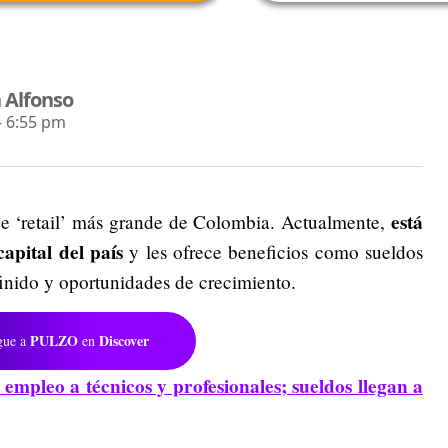
 Alfonso
- 6:55 pm
está
e ‘retail’ más grande de Colombia. Actualmente,
apital del país
y les ofrece beneficios como sueldos
finido y oportunidades de crecimiento.
PULZO
Discover
gue a
en
empleo a técnicos y profesionales; sueldos llegan a