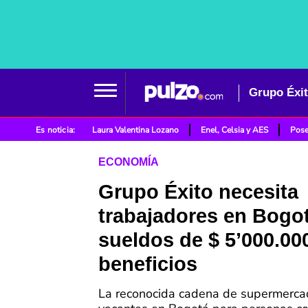
Es noticia:
Laura Valentina Lozano
Enel, Celsia y AES
Pose
ECONOMÍA
Grupo Éxito necesita
trabajadores en Bogo
sueldos de $ 5’000.00
beneficios
La reconocida cadena de supermerca