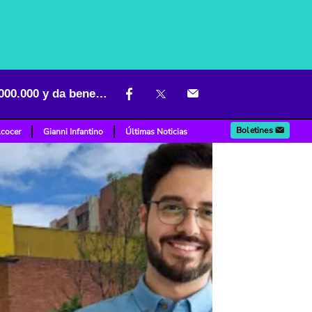
Grupo Éxito necesita trabajadores en Bogotá; paga sueldos de $ 5’000.000 y da beneficios
Boletines
lcocer
Gianni Infantino
Últimas Noticias