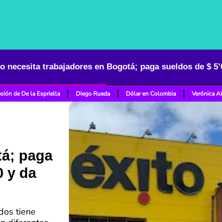
sión de De la Espriella
Diego Rueda
Dólar en Colombia
Verónica A
tá; paga
0 y da
dos tiene