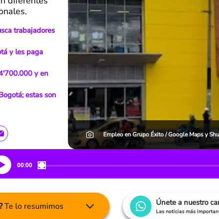
n diferentes
onales.
sca trabajadores
tá y les paga
 4'700.000 y en
Bogotá; estas son
Empleo en Grupo Éxito / Google Maps y Shu
00:00
Únete a nuestro c
?
Te lo resumimos
Las noticias más important