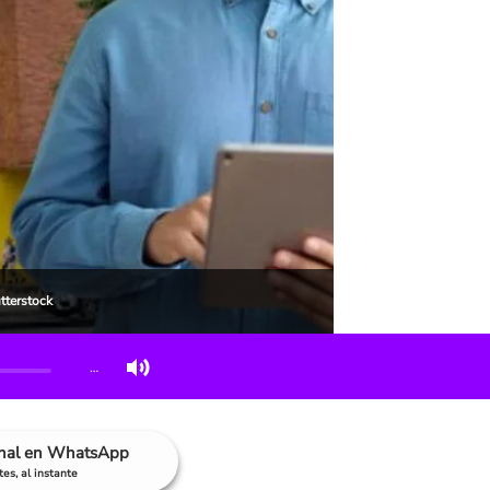
tterstock
…
anal en WhatsApp
es, al instante