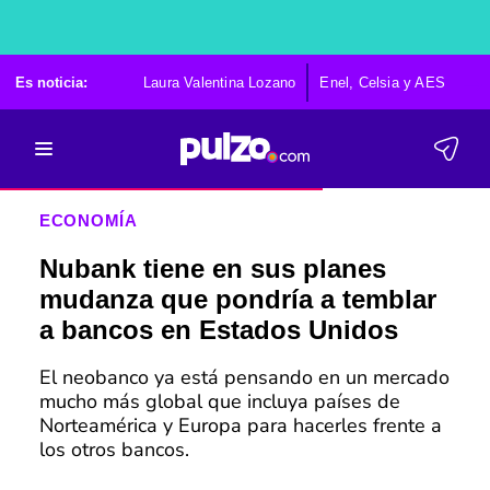
Es noticia:
Laura Valentina Lozano
Enel, Celsia y AES
Po
ECONOMÍA
Nubank tiene en sus planes
mudanza que pondría a temblar
a bancos en Estados Unidos
El neobanco ya está pensando en un mercado
mucho más global que incluya países de
Norteamérica y Europa para hacerles frente a
los otros bancos.