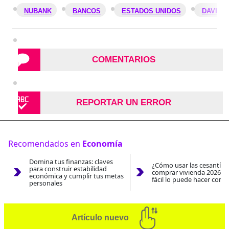
NUBANK
BANCOS
ESTADOS UNIDOS
DAVID 
COMENTARIOS
REPORTAR UN ERROR
Recomendados en
Economía
Domina tus finanzas: claves
¿Cómo usar las cesantías
para construir estabilidad
comprar vivienda 2026? A
económica y cumplir tus metas
fácil lo puede hacer con e
personales
Artículo nuevo