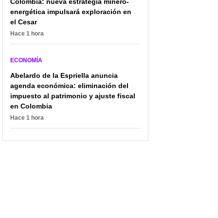
Colombia: nueva estrategia minero-
energética impulsará exploración en
el Cesar
Hace 1 hora
ECONOMÍA
Abelardo de la Espriella anuncia
agenda económica: eliminación del
impuesto al patrimonio y ajuste fiscal
en Colombia
La Casa de los Famosos
Dólar volvió a pegarse
México: ¿Quién gana
un respiro y pinta para
Hace 1 hora
hoy 13 de agosto la gran
cerrar semana por
final?
debajo de los $ 4.000