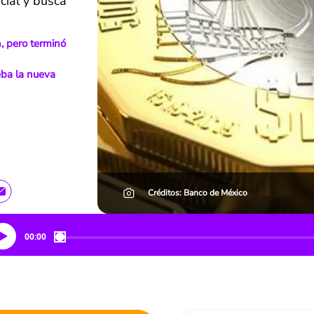
ial y busca
, pero terminó
eba la nueva
Créditos: Banco de México
00:00