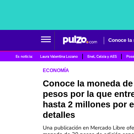
Conoce la 
Es noticia:
Laura Valentina Lozano
Enel, Celsia y AES
Pose
ECONOMÍA
Conoce la moneda de
pesos por la que entr
hasta 2 millones por 
detalles
Una publicación en Mercado Libre ofe