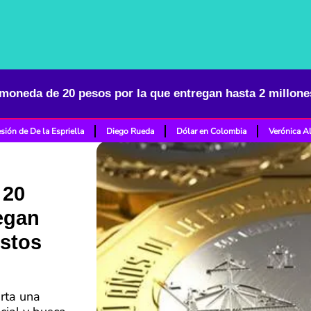
moneda de 20 pesos por la que entregan hasta 2 millones
sión de De la Espriella
Diego Rueda
Dólar en Colombia
Verónica A
 20
egan
estos
rta una