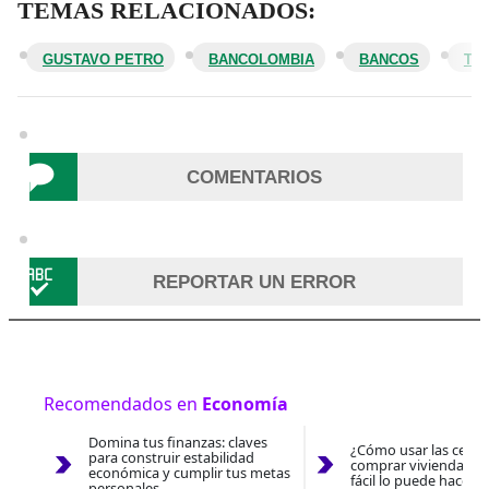
TEMAS RELACIONADOS:
GUSTAVO PETRO
BANCOLOMBIA
BANCOS
TA
COMENTARIOS
REPORTAR UN ERROR
Recomendados en
Economía
Domina tus finanzas: claves
¿Cómo usar las cesan
para construir estabilidad
comprar vivienda 202
económica y cumplir tus metas
fácil lo puede hacer 
personales