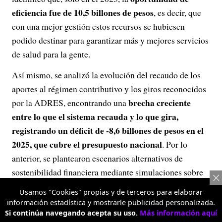
eficiencia fue de 10,5 billones de pesos
, es decir, que
con una mejor gestión estos recursos se hubiesen
podido destinar para garantizar más y mejores servicios
de salud para la gente.
Así mismo, se analizó la evolución del recaudo de los
aportes al régimen contributivo y los giros reconocidos
brecha creciente
por la ADRES, encontrando una
entre lo que el sistema recauda y lo que gira,
registrando un déficit de -8,6 billones de pesos en el
2025, que cubre el presupuesto nacional
. Por lo
anterior, se plantearon escenarios alternativos de
sostenibilidad financiera mediante simulaciones sobre
aportes patronales, ajustes al Ingreso Base de
Usamos "Cookies" propias y de terceros para elaborar
Cotización (IBC) y el comportamiento de la
información estadística y mostrarle publicidad personalizada.
contribución solidaria.
Si continúa navegando acepta su uso.
Más información aquí