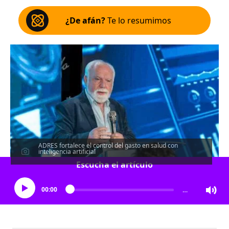
¿De afán?
Te lo resumimos
ADRES fortalece el control del gasto en salud con
inteligencia artificial
Escucha el artículo
00:00
…