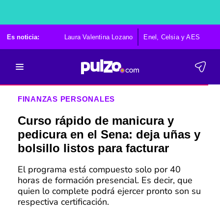
Es noticia:
Laura Valentina Lozano
Enel, Celsia y AES
Po
FINANZAS PERSONALES
Curso rápido de manicura y
pedicura en el Sena: deja uñas y
bolsillo listos para facturar
El programa está compuesto solo por 40
horas de formación presencial. Es decir, que
quien lo complete podrá ejercer pronto son su
respectiva certificación.