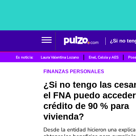
¿Si no ten
Es noticia:
Laura Valentina Lozano
Enel, Celsia y AES
Pose
FINANZAS PERSONALES
¿Si no tengo las cesa
el FNA puedo acceder
crédito de 90 % para
vivienda?
Desde la entidad hicieron una explic