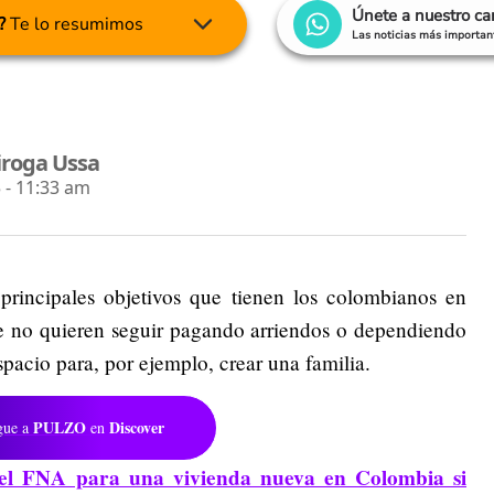
Únete a nuestro c
?
Te lo resumimos
Las noticias más important
iroga Ussa
 - 11:33 am
principales objetivos que tienen los colombianos en
ue no quieren seguir pagando arriendos o dependiendo
spacio para, por ejemplo, crear una familia.
PULZO
Discover
gue a
en
 el FNA para una vivienda nueva en Colombia si