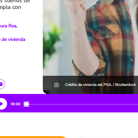
os sueños de
umpla con
aura Roa,
o de vivienda
Crédito de vivienda del FNA. / Shutterstock
00:00