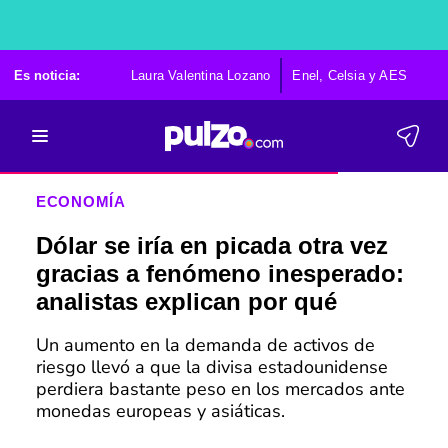
Es noticia:
Laura Valentina Lozano
Enel, Celsia y AES
Po
ECONOMÍA
Dólar se iría en picada otra vez
gracias a fenómeno inesperado:
analistas explican por qué
Un aumento en la demanda de activos de
riesgo llevó a que la divisa estadounidense
perdiera bastante peso en los mercados ante
monedas europeas y asiáticas.