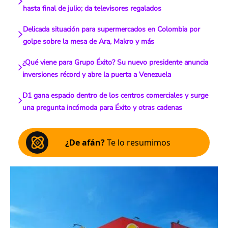
hasta final de julio; da televisores regalados
Delicada situación para supermercados en Colombia por
golpe sobre la mesa de Ara, Makro y más
¿Qué viene para Grupo Éxito? Su nuevo presidente anuncia
inversiones récord y abre la puerta a Venezuela
D1 gana espacio dentro de los centros comerciales y surge
una pregunta incómoda para Éxito y otras cadenas
¿De afán?
Te lo resumimos