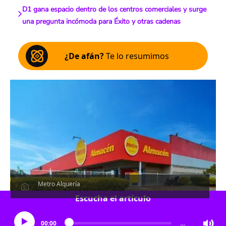
D1 gana espacio dentro de los centros comerciales y surge
una pregunta incómoda para Éxito y otras cadenas
¿De afán?
Te lo resumimos
Metro Alquería
Escucha el artículo
00:00
…