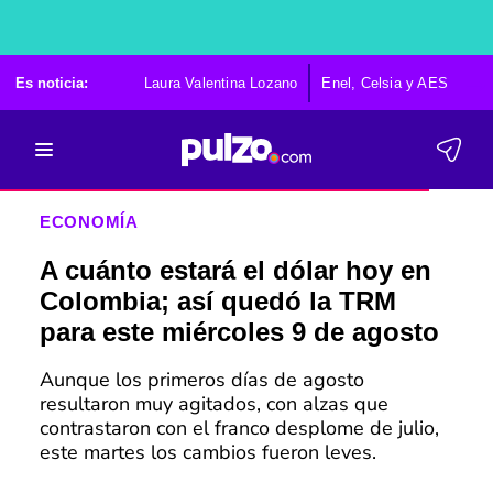
Es noticia:
Laura Valentina Lozano
Enel, Celsia y AES
Po
ECONOMÍA
A cuánto estará el dólar hoy en
Colombia; así quedó la TRM
para este miércoles 9 de agosto
Aunque los primeros días de agosto
resultaron muy agitados, con alzas que
contrastaron con el franco desplome de julio,
este martes los cambios fueron leves.