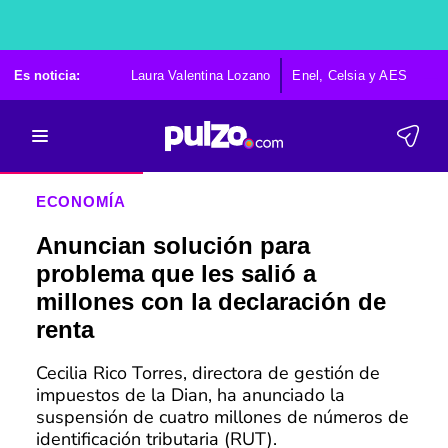
Es noticia:
Laura Valentina Lozano
Enel, Celsia y AES
Po
ECONOMÍA
Anuncian solución para
problema que les salió a
millones con la declaración de
renta
Cecilia Rico Torres, directora de gestión de
impuestos de la Dian, ha anunciado la
suspensión de cuatro millones de números de
identificación tributaria (RUT).