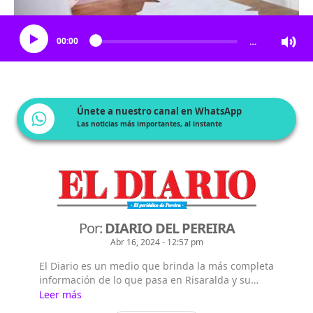
Escucha el artículo
00:00
…
Únete a nuestro canal en WhatsApp
Las noticias más importantes, al instante
Por:
DIARIO DEL PEREIRA
Abr 16, 2024 - 12:57 pm
El Diario es un medio que brinda la más completa
información de lo que pasa en Risaralda y su
capital Pereira, así como en Colombia y el mundo.
Leer más