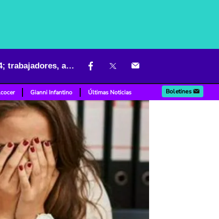
Les darán duro a varios salarios en Colombia con impuesto de 2024; trabajadores, afectados
Boletines
lcocer
Gianni Infantino
Últimas Noticias