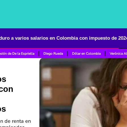
sión de De la Espriella
Diego Rueda
Dólar en Colombia
Verónica A
os
 con
os
ón de renta en