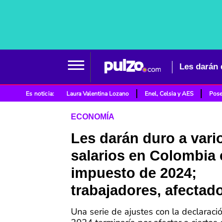
Es noticia:
Laura Valentina Lozano
Enel, Celsia y AES
Pose
ECONOMÍA
Les darán duro a vari
salarios en Colombia
impuesto de 2024;
trabajadores, afectad
Una serie de ajustes con la declaraci