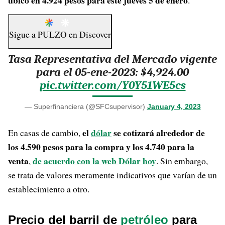
ubicó en 4.924 pesos para este jueves 5 de enero
.
Sigue a
PULZO
en
Discover
Tasa Representativa del Mercado vigente
para el 05-ene-2023: $4,924.00
pic.twitter.com/Y0Y51WE5cs
— Superfinanciera (@SFCsupervisor)
January 4, 2023
el
dólar
se cotizará alrededor de
En casas de cambio,
los 4.590 pesos para la compra y los 4.740 para la
venta
de acuerdo con la web Dólar hoy
,
. Sin embargo,
se trata de valores meramente indicativos que varían de un
establecimiento a otro.
Precio del barril de
petróleo
para