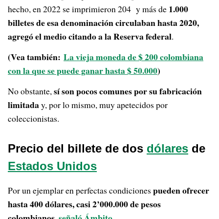
1.000
hecho, en 2022 se imprimieron 204 y más de
billetes de esa denominación circulaban hasta 2020,
agregó el medio citando a la Reserva federal
.
(Vea también:
La vieja moneda de $ 200 colombiana
con la que se puede ganar hasta $ 50.000
)
sí son pocos comunes por su fabricación
No obstante,
limitada
y, por lo mismo, muy apetecidos por
coleccionistas.
Precio del billete de dos
dólares
de
Estados Unidos
pueden ofrecer
Por un ejemplar en perfectas condiciones
hasta 400 dólares, casi 2’000.000 de pesos
colombianos
señaló Ámbito
,
.