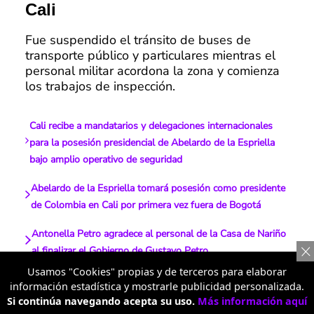
Cali
Fue suspendido el tránsito de buses de
transporte público y particulares mientras el
personal militar acordona la zona y comienza
los trabajos de inspección.
Cali recibe a mandatarios y delegaciones internacionales
para la posesión presidencial de Abelardo de la Espriella
bajo amplio operativo de seguridad
Abelardo de la Espriella tomará posesión como presidente
de Colombia en Cali por primera vez fuera de Bogotá
Antonella Petro agradece al personal de la Casa de Nariño
al finalizar el Gobierno de Gustavo Petro
Usamos "Cookies" propias y de terceros para elaborar
Soacha y Bogotá implementarán Bloques de Seguridad
información estadística y mostrarle publicidad personalizada.
Urbana como parte de nueva estrategia nacional contra el
Si continúa navegando acepta su uso.
Más información aquí
delito