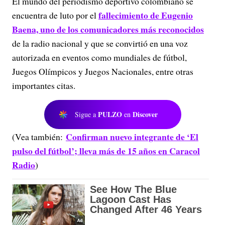
El mundo del periodismo deportivo colombiano se
fallecimiento de Eugenio
encuentra de luto por el
Baena, uno de los comunicadores más reconocidos
de la radio nacional y que se convirtió en una voz
autorizada en eventos como mundiales de fútbol,
Juegos Olímpicos y Juegos Nacionales, entre otras
importantes citas.
PULZO
Discover
Sigue a
en
Confirman nuevo integrante de ‘El
(Vea también:
pulso del fútbol’; lleva más de 15 años en Caracol
Radio
)